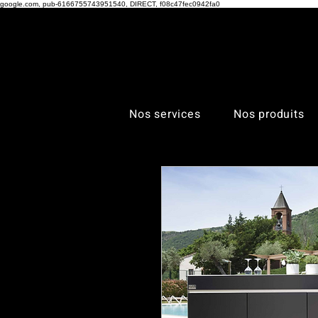
google.com, pub-6166755743951540, DIRECT, f08c47fec0942fa0
Nos services
Nos produits