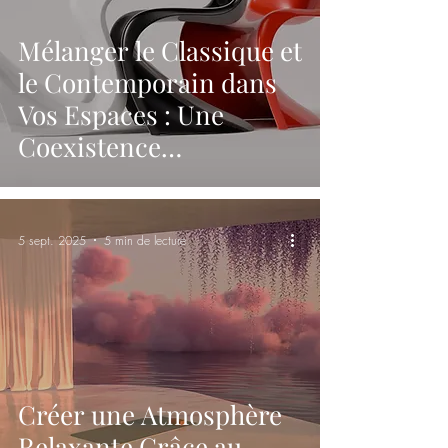
Mélanger le Classique et
le Contemporain dans
Vos Espaces : Une
Coexistence
Harmonieuse
5 sept. 2025
5 min de lecture
Créer une Atmosphère
Relaxante Grâce au