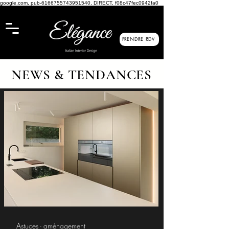
google.com, pub-6166755743951540, DIRECT, f08c47fec0942fa0
PRENDRE RDV
NEWS & TENDANCES
Astuces - aménagement