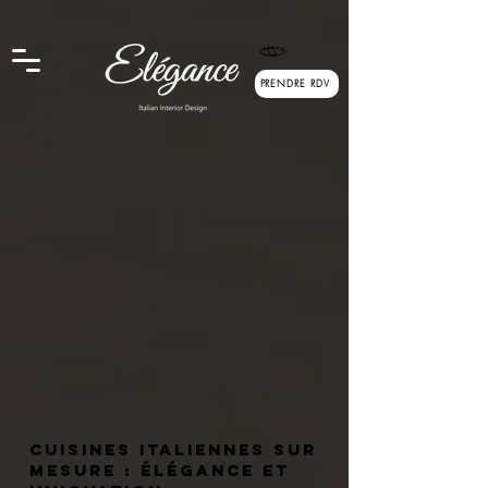
google.com, pub-6166755743951540, DIRECT, f08c47fec0942fa0
PRENDRE RDV
Cuisines italiennes sur
mesure : élégance et