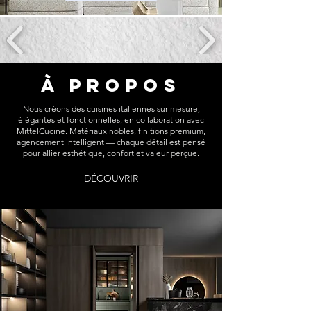
À PROPOS
Nous créons des cuisines italiennes sur mesure,
élégantes et fonctionnelles, en collaboration avec
MittelCucine. Matériaux nobles, finitions premium,
agencement intelligent — chaque détail est pensé
pour allier esthétique, confort et valeur perçue.
DÉCOUVRIR