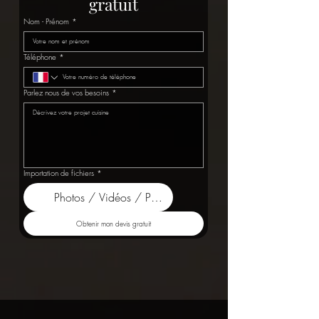
gratuit
Nom - Prénom
*
Téléphone
*
Parlez nous de vos besoins
*
Importation de fichiers
*
Photos / Vidéos / Plans
Obtenir mon devis gratuit