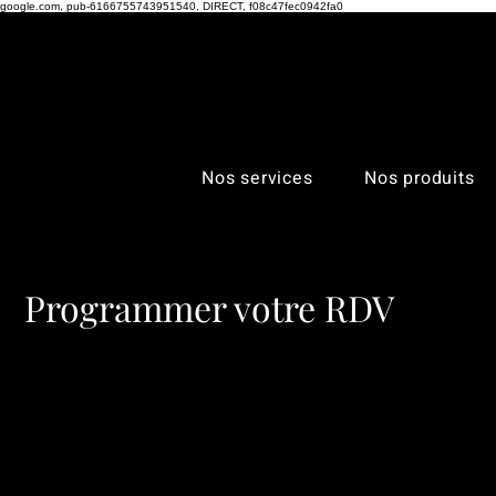
google.com, pub-6166755743951540, DIRECT, f08c47fec0942fa0
Nos services
Nos produits
Programmer votre RDV