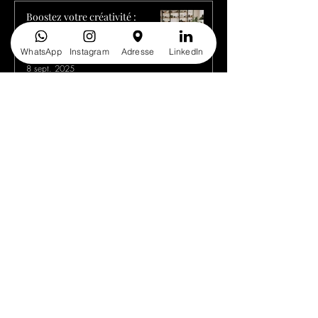
Boostez votre créativité :
Comment personnaliser vos
espaces de travail
WhatsApp
Instagram
Adresse
LinkedIn
8 sept. 2025
Mélanger le Classique et le
Contemporain dans Vos Espaces
: Une Coexistence Harmonieuse
8 sept. 2025
Créer une Atmosphère Relaxante
Grâce au Design
5 sept. 2025
Cuisines