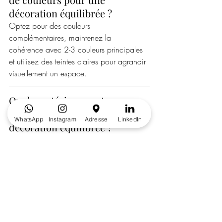
décoration équilibrée ?
Optez pour des couleurs 
complémentaires, maintenez la 
cohérence avec 2-3 couleurs principales 
et utilisez des teintes claires pour agrandir 
visuellement un espace.
Quels matériaux sont 
recommandés pour créer une 
WhatsApp
Instagram
Adresse
LinkedIn
décoration équilibrée ?
Il est recommandé d'associer du bois, du 
métal et des tissus pour ajouter de la 
profondeur et de l'intérêt à votre 
décoration.
Comment aménager l'espace 
pour une décoration 