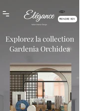
google.com, pub-6166755743951540, DIRECT, f08c47fec0942fa0
PRENDRE RDV
Explorez la collection
Gardenia Orchidea