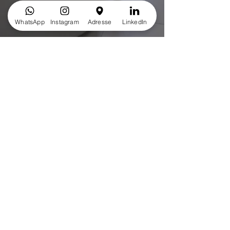
WhatsApp
Instagram
Adresse
LinkedIn
Conseils & Tendances
Email
*
S'abonner
Je veux m’inscrire à votre 
newsletter.
*
© Elegance Interior Design & Altro. All Rights Reserved.
Mentions Légales