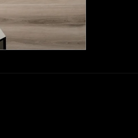
20 Avenue Auber 06000 Nice
info@elegance-design.fr
09 87 48 94 26