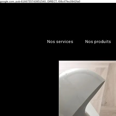
google.com, pub-6166755743951540, DIRECT, f08c47fec0942fa0
Nos services
Nos produits