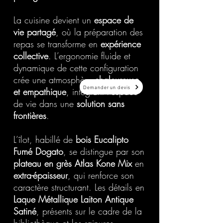
La cuisine devient un
espace de
vie partagé
, où la préparation des
repas se transforme en
expérience
collective
. L’ergonomie fluide et
dynamique de cette configuration
crée une atmosphère
chaleureuse
Demander un devis
et empathique
, intégrant l’espace
de vie dans une
solution sans
frontières
.
L’îlot, habillé de
bois Eucalipto
Fumé Dogato
, se distingue par son
plateau en grès Atlas Kone Mix
en
extra-épaisseur
, qui renforce son
caractère structurant. Les détails en
Laque Métallique Laiton Antique
Satiné
, présents sur le cadre de la