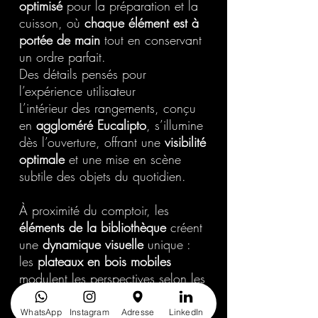
optimisé
pour la préparation et la
cuisson, où
chaque élément est à
portée de main
tout en conservant
un ordre parfait.
Des détails pensés pour
l’expérience utilisateur
L’intérieur des rangements, conçu
en
aggloméré Eucalipto
, s’illumine
dès l’ouverture, offrant une
visibilité
optimale
et une mise en scène
subtile des objets du quotidien.
À proximité du comptoir, les
éléments de la bibliothèque
créent
une
dynamique visuelle
unique :
les
plateaux en bois mobiles
modulent les perspectives selon les
envies et les besoins, apportant
une touche
personnalisable et
WhatsApp
Instagram
Adresse
LinkedIn