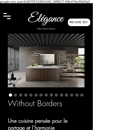
google.com, pub-6166755743951540, DIRECT, f08c47fec0942fa0
PRENDRE RDV
Without Borders
Une cuisine pensée pour le
partage et l’harmonie