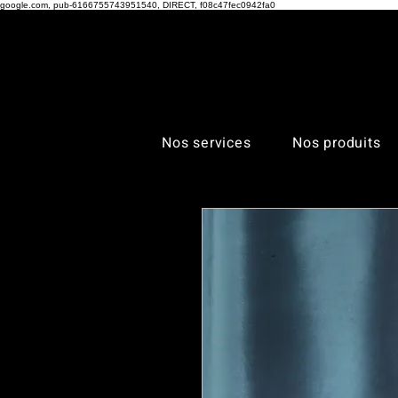
google.com, pub-6166755743951540, DIRECT, f08c47fec0942fa0
Nos services
Nos produits