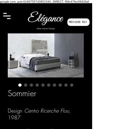
google.com, pub-6166755743951540, DIRECT, f08c47fec0942fa0
PRENDRE RDV
Sommier
Design
Centro Ricerche Flou
,
1987