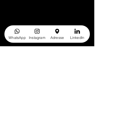
WhatsApp
Instagram
Adresse
LinkedIn
Conseils & Tendances
Email
*
S'abonner
Je veux m’inscrire à votre 
newsletter.
*