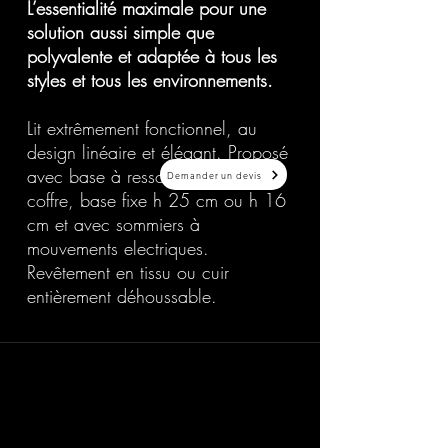
L’essentialité maximale pour une
solution aussi simple que
polyvalente et adaptée à tous les
styles et tous les environnements.
Lit extrêmement fonctionnel, au
design linéaire et élégant. Proposé
avec base à ressorts Leonardo, à
Demander un devis
coffre, base fixe h 25 cm ou h 16
cm et avec sommiers à
mouvements electriques.
Revêtement en tissu ou cuir
entièrement déhoussable.
20 Avenue Auber 06000 Nice
info@elegance-design.fr
09 87 48 94 26