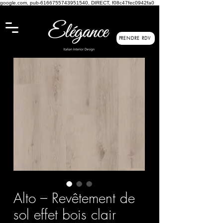
google.com, pub-6166755743951540, DIRECT, f08c47fec0942fa0
PRENDRE RDV
Alto – Revêtement de
sol effet bois clair