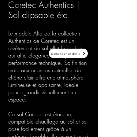
Coretec Authentics |
Sol clipsable éta
Le modèle Alto de la collection
Authentics de Coretec est un
revêtement de sol effet bois clair
Demander un devis
qui allie élégance nordique et
performance technique. Sa finition
mate aux nuances naturelles de
chêne clair offre une atmosphère
lumineuse et apaisante, idéale
pour agrandir visuellement un
espace.
Ce sol Coretec est étanche,
compatible chauffage au sol et se
pose facilement grâce à un
système clipsable. Il convient aussi