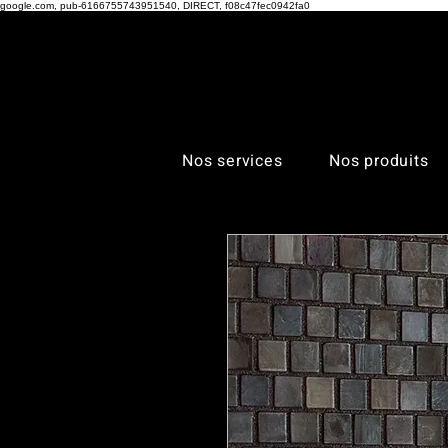
google.com, pub-6166755743951540, DIRECT, f08c47fec0942fa0
Nos services
Nos produits