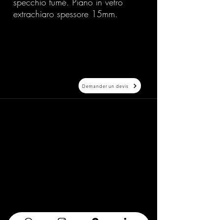
specchio fumé. Piano in vetro
extrachiaro spessore 15mm.
Demander un devis
20 Avenue Auber 06000 Nice
info@elegance-design.fr
09 87 48 94 26