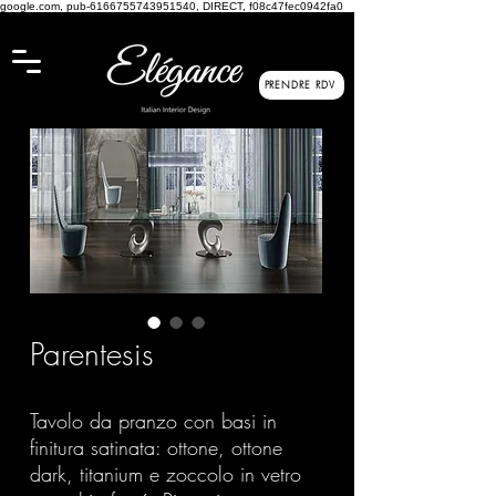
google.com, pub-6166755743951540, DIRECT, f08c47fec0942fa0
PRENDRE RDV
Parentesis
Tavolo da pranzo con basi in
finitura satinata: ottone, ottone
dark, titanium e zoccolo in vetro