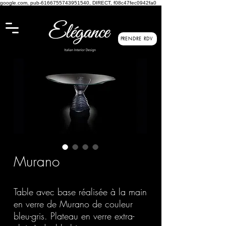
google.com, pub-6166755743951540, DIRECT, f08c47fec0942fa0
PRENDRE RDV
Murano
Table avec base réalisée à la main
en verre de Murano de couleur
bleu-gris. Plateau en verre extra-