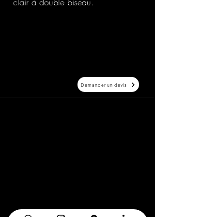
clair à double biseau.
Demander un devis
20 Avenue Auber 06000 Nice
info@elegance-design.fr
09 87 48 94 26