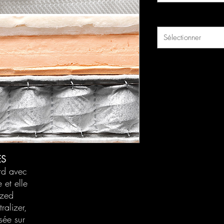
Hauteur (cm)
*
Sélectionner
ES
ard avec
 et elle
ized
ralizer,
sée sur