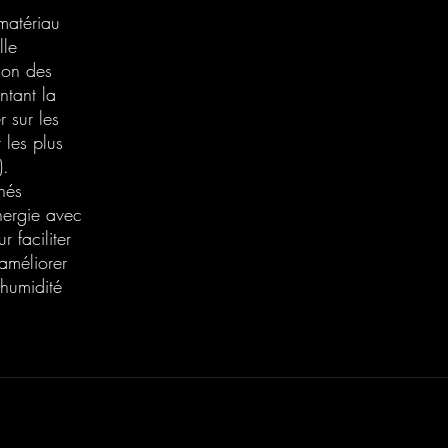
matériau
lle
tion des
ntant la
r sur les
 les plus
).
hés
ynergie avec
 faciliter
améliorer
’humidité
20 Avenue Auber 06000 Nice
info@elegance-design.fr