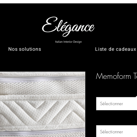
Nos solutions
Liste de cadeaux
Memoform T
Largeur (cm)
*
Sélectionner
Longueur (cm)
*
Sélectionner