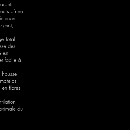
arantir
deurs d’une
intenant
aspect,
e Total
sse des
 est
t facile à
a housse
rmatelas
 en fibres
tilation
maximale du