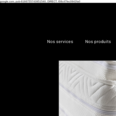
google.com, pub-6166755743951540, DIRECT, f08c47fec0942fa0
Nos services
Nos produits