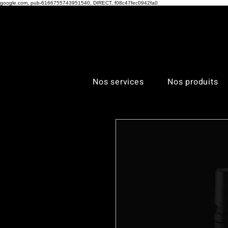
google.com, pub-6166755743951540, DIRECT, f08c47fec0942fa0
Nos services
Nos produits