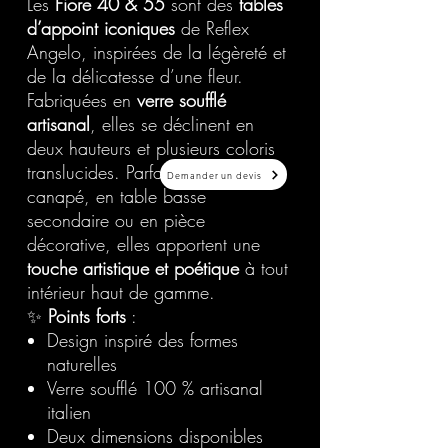
Les
Fiore 40 & 55
sont des
tables
d’appoint iconiques
de Reflex
Angelo, inspirées de la légèreté et
de la délicatesse d’une fleur.
Fabriquées en
verre soufflé
artisanal
, elles se déclinent en
deux hauteurs et plusieurs coloris
translucides. Parfaites en bout de
Demander un devis
canapé, en table basse
secondaire ou en pièce
décorative, elles apportent une
touche artistique et poétique
à tout
intérieur haut de gamme.
✨
Points forts
:
Design inspiré des formes
naturelles
Verre soufflé 100 % artisanal
italien
Deux dimensions disponibles