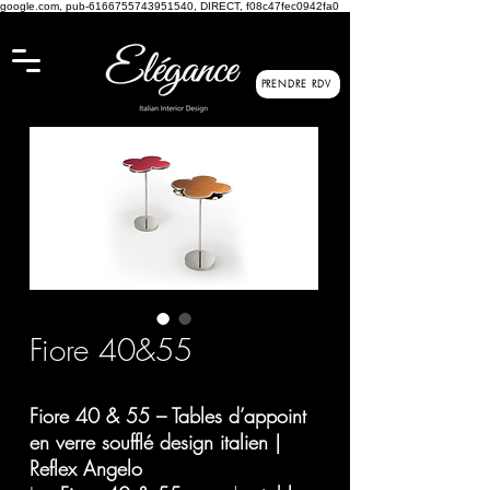
google.com, pub-6166755743951540, DIRECT, f08c47fec0942fa0
PRENDRE RDV
Fiore 40&55
Fiore 40 & 55 – Tables d’appoint
en verre soufflé design italien |
Reflex Angelo