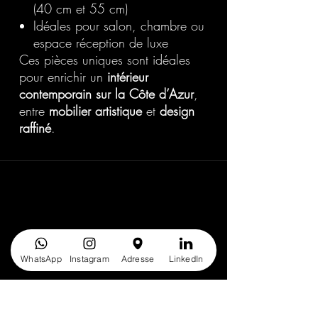
(40 cm et 55 cm)
Idéales pour salon, chambre ou
espace réception de luxe
Ces pièces uniques sont idéales
pour enrichir un
intérieur
contemporain sur la Côte d’Azur
,
entre
mobilier artistique
et
design
raffiné
.
20 Avenue Auber 06000 Nice
info@elegance-design.fr
09 87 48 94 26
WhatsApp
Instagram
Adresse
LinkedIn