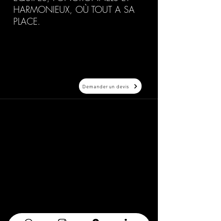
HARMONIEUX, OÙ TOUT A SA
PLACE.
Demander un devis
20 Avenue Auber 06000 Nice
info@elegance-design.fr
09 87 48 94 26