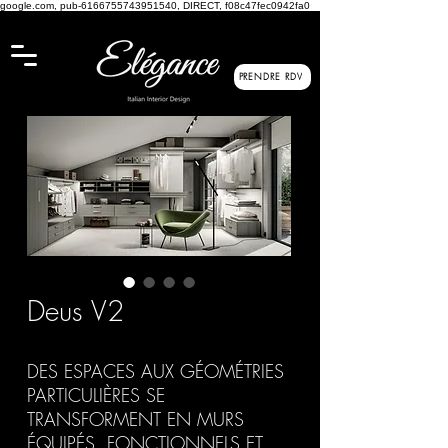
google.com, pub-6166755743951540, DIRECT, f08c47fec0942fa0
PRENDRE RDV
Deus V2
DES ESPACES AUX GÉOMÉTRIES
PARTICULIÈRES SE
TRANSFORMENT EN MURS
ÉQUIPÉS, FONCTIONNELS ET