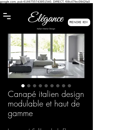
google.com, pub-6166755743951540, DIRECT, f08c47fec0942fa0
PRENDRE RDV
Canapé italien design
modulable et haut de
gamme