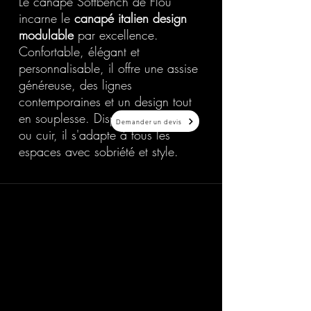
Le canapé Softbench de Flou
incarne le
canapé italien design
modulable
par excellence.
Confortable, élégant et
personnalisable, il offre une assise
généreuse, des lignes
contemporaines et un design tout
en souplesse. Disponible en tissu
Demander un devis
ou cuir, il s'adapte à tous les
espaces avec sobriété et style.
20 Avenue Auber 06000 Nice
info@elegance-design.fr
09 87 48 94 26