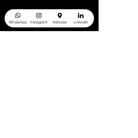
WhatsApp
Instagram
Adresse
LinkedIn
Conseils & Tendances
Email
*
S'abonner
Je veux m’inscrire à votre 
newsletter.
*
© Elegance Interior Design & Altro. All Rights Reserved.
Mentions Légales