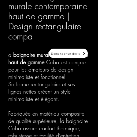
murale contemporaine
haut de gamme |
Design rectangulaire
compa
a
baignoire murale contemporaine
Demander un devis
haut de gamme
Cuba est conçue
pour les amateurs de design
minimaliste et fonctionnel
Sa forme rectangulaire et ses
lignes nettes créent un style
minimaliste et élégant.
Fabriquée en matériau composite
de qualité supérieure, la baignoire
Cuba assure confort thermique,
robustesse et facilité d’entretien.