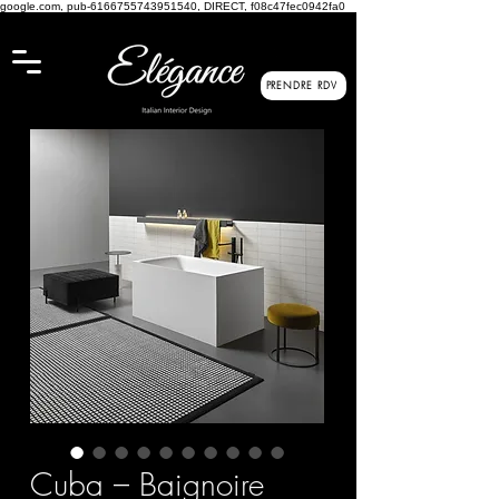
google.com, pub-6166755743951540, DIRECT, f08c47fec0942fa0
PRENDRE RDV
Cuba – Baignoire