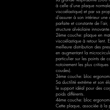
à celle d’une plaque normal
viscoélastique) et par sa prop
d’assurer à son intérieur une 
parfaite et constante de l’air
structure alvéolaire innovante
2ème couche: plaque en mat
viscoélastique à retour lent. 
meilleure distribution des pre
en augmentant la microcircul
particulier sur les points de c
notoirement les plus critiques
coudes).
3ème couche: bloc ergonomi
Sa ductilité extrême et son éla
le support idéal pour des co
poids différents.
4ème couche: bloc ergonomi
Cette plaque, associée à la 