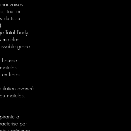
e mauvaises
e, tout en
s du tissu
).
e Total Body,
s matelas
ussable grâce
a housse
rmatelas
 en fibres
tilation avancé
 du matelas.
pirante à
ractérise par
ois supérieure