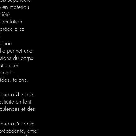
e en matériau
riété
circulation
, grâce à sa
.
ériau
Elle permet une
ssions du corps
ation, en
ontact
 (dos, talons,
que à 3 zones.
sticité en font
rpulences et des
que à 5 zones.
précédente, offre