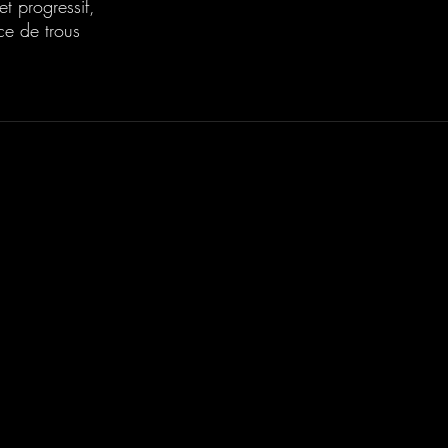
t progressif,
ce de trous
20 Avenue Auber 06000 Nice
info@elegance-design.fr
09 87 48 94 26