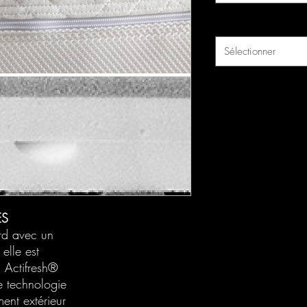
Hauteur (cm)
*
Sélectionner
ES
ard avec un
 elle est
d Actifresh®
e technologie
ment extérieur