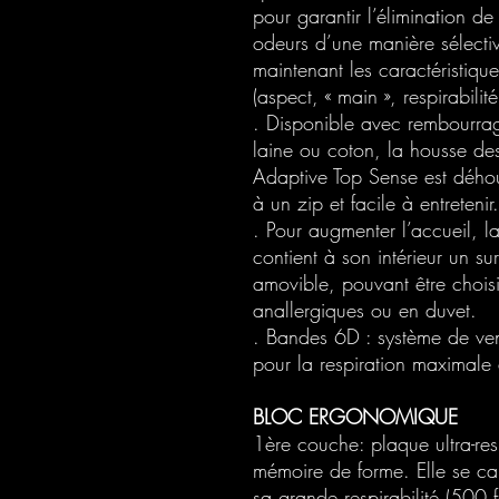
pour garantir l’élimination d
odeurs d’une manière sélectiv
maintenant les caractéristique
(aspect, « main », respirabilité
. Disponible avec rembourrag
laine ou coton, la housse de
Adaptive Top Sense est dého
à un zip et facile à entretenir.
. Pour augmenter l’accueil, l
contient à son intérieur un su
amovible, pouvant être choisi
anallergiques ou en duvet.
. Bandes 6D : système de ven
pour la respiration maximale
BLOC ERGONOMIQUE
1ère couche: plaque ultra-res
mémoire de forme. Elle se ca
sa grande respirabilité (500 f