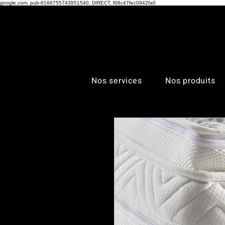
google.com, pub-6166755743951540, DIRECT, f08c47fec0942fa0
Nos services
Nos produits