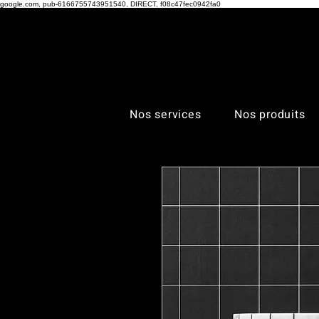
google.com, pub-6166755743951540, DIRECT, f08c47fec0942fa0
Nos services
Nos produits