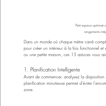
Éclairages extérieur
Petit espace optimisé a
Découvrir
rangements intég
Dans un monde où chaque mètre carré compte
pour créer un intérieur à la fois fonctionnel e
Mobiliers extérieur
ou une petite maison, ces 15 astuces vous aid
Découvrir
1. Planification Intelligente
Avant de commencer, analysez la disposition d
planification minutieuse permet d'éviter l'enc
zone.