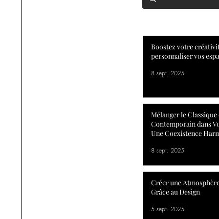
Boostez votre créativ
personnaliser vos espa
8 sept. 2025
Mélanger le Classique 
Contemporain dans Vo
Une Coexistence Har
8 sept. 2025
Créer une Atmosphère
Grâce au Design
5 sept. 2025