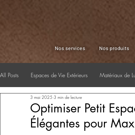
google.com, pub-6166755743951540, DIRECT, f08c47fec0942fa0
Nos services
Nos produits
All Posts
Espaces de Vie Extérieurs
Matériaux de L
3 mai 2025
3 min de lecture
Matériaux Écologiques
Histoire & Tendances du M
Optimiser Petit Esp
rvices
Élégantes pour Maxim