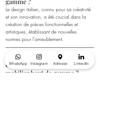
gamme ?
Le design italien, connu pour sa créativité 
et son innovation, a été crucial dans la 
création de pièces fonctionnelles et 
artistiques, établissant de nouvelles 
normes pour l'ameublement.
Quelles sont les erreurs à 
éviter lors de l'achat de 
WhatsApp
Instagram
Adresse
LinkedIn
mobilier haut de gamme ?
Il est important de ne pas négliger les 
mesures de l'espace, d'ignorer la qualité, 
de suivre aveuglément les tendances, et 
d'oublier le confort des pièces.