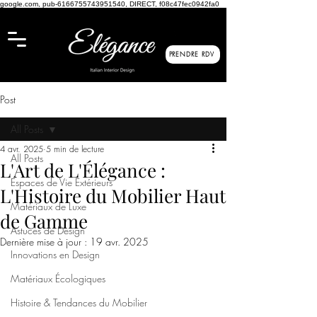
google.com, pub-6166755743951540, DIRECT, f08c47fec0942fa0
PRENDRE RDV
Post
All Posts
4 avr. 2025
5 min de lecture
All Posts
L'Art de L'Élégance :
Espaces de Vie Extérieurs
L'Histoire du Mobilier Haut
Matériaux de Luxe
de Gamme
Astuces de Design
Dernière mise à jour :
19 avr. 2025
Innovations en Design
Matériaux Écologiques
Histoire & Tendances du Mobilier