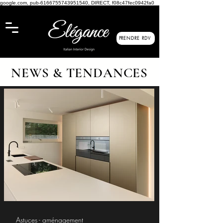
google.com, pub-6166755743951540, DIRECT, f08c47fec0942fa0
PRENDRE RDV
NEWS & TENDANCES
Astuces - aménagement