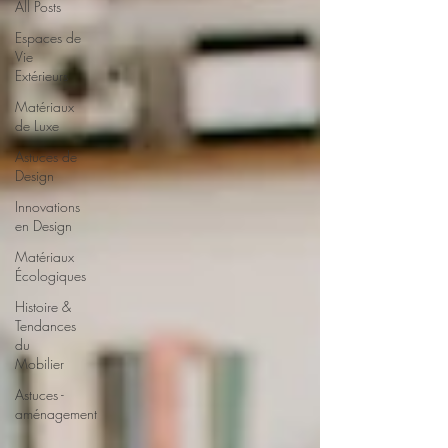
All Posts
Espaces de
Vie
Extérieurs
Matériaux
de Luxe
Astuces de
Design
Innovations
en Design
Matériaux
Écologiques
Histoire &
Tendances
du
Mobilier
Astuces -
aménagement